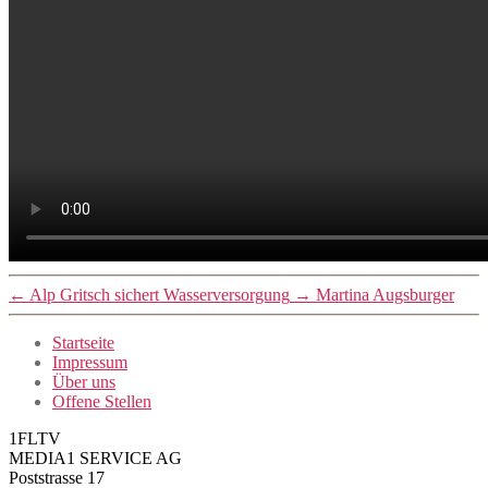
←
Alp Gritsch sichert Wasserversorgung
→
Martina Augsburger
Startseite
Impressum
Über uns
Offene Stellen
1FLTV
MEDIA1 SERVICE AG
Poststrasse 17