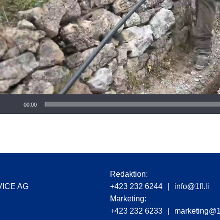
r
00:00
Redaktion:
VICE AG
+423 232 6244
|
info@1fl.li
7
Marketing:
+423 232 6233
|
marketing@1f