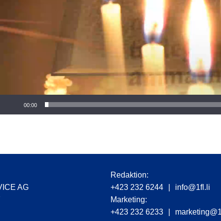
r
00:00
Redaktion:
VICE AG
+423 232 6244
|
info@1fl.li
7
Marketing:
+423 232 6233
|
marketing@1f