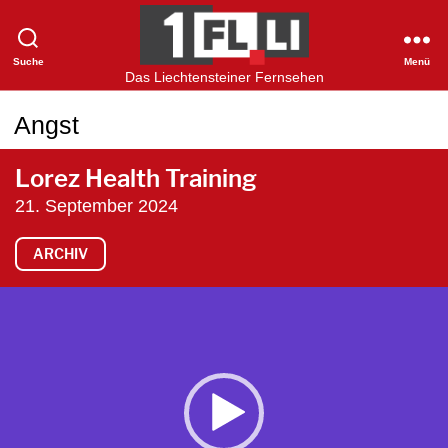
Suche
Menü
1FLTV
Das Liechtensteiner Fernsehen
Angst
Lorez Health Training
21. September 2024
ARCHIV
V
i
d
e
o
-