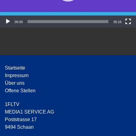
P
l
a
y
00:00
36:16
e
r
Startseite
Impressum
Über uns
Offene Stellen
1FLTV
MEDIA1 SERVICE AG
Poststrasse 17
9494 Schaan