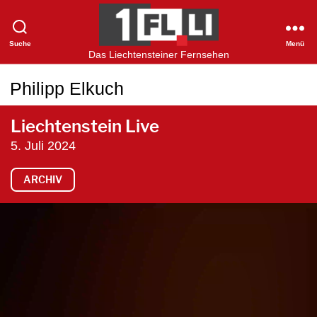
Suche
Menü
1FLTV
Das Liechtensteiner Fernsehen
Philipp Elkuch
Liechtenstein Live
5. Juli 2024
ARCHIV
V
i
d
e
o
-