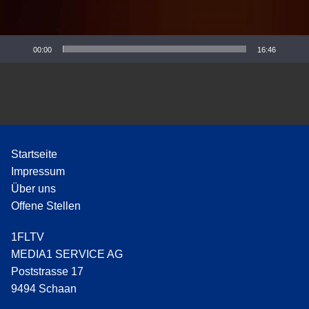
P
l
a
y
00:00
16:46
e
r
Startseite
Impressum
Über uns
Offene Stellen
1FLTV
MEDIA1 SERVICE AG
Poststrasse 17
9494 Schaan