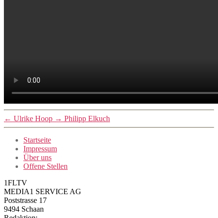
←
Ulrike Hoop
→
Philipp Elkuch
Startseite
Impressum
Über uns
Offene Stellen
1FLTV
MEDIA1 SERVICE AG
Poststrasse 17
9494 Schaan
Redaktion: