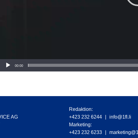
r
00:00
Redaktion:
VICE AG
+423 232 6244
|
info@1fl.li
7
Marketing:
+423 232 6233
|
marketing@1f