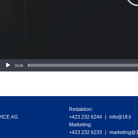
r
00:00
Redaktion:
VICE AG
+423 232 6244
|
info@1fl.li
7
Marketing:
+423 232 6233
|
marketing@1f