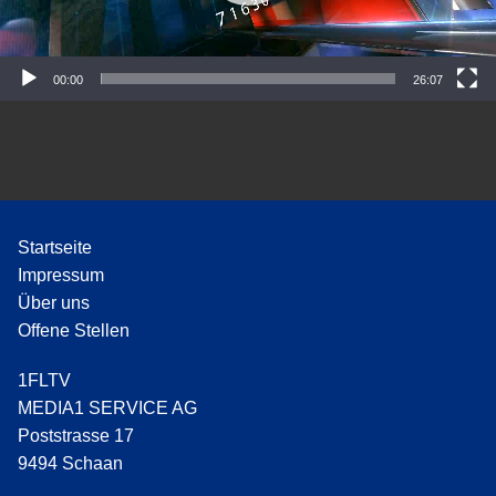
P
l
a
y
00:00
26:07
e
r
Startseite
Impressum
Über uns
Offene Stellen
1FLTV
MEDIA1 SERVICE AG
Poststrasse 17
9494 Schaan