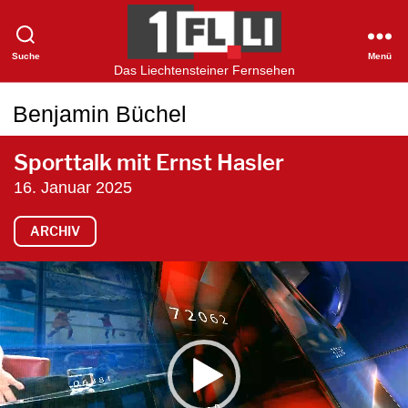
Suche
Menü
1FLTV
Das Liechtensteiner Fernsehen
Benjamin Büchel
Sporttalk mit Ernst Hasler
16. Januar 2025
ARCHIV
V
i
d
e
o
-