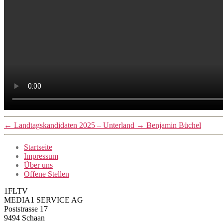
←
Landtagskandidaten 2025 – Unterland
→
Benjamin Büchel
Startseite
Impressum
Über uns
Offene Stellen
1FLTV
MEDIA1 SERVICE AG
Poststrasse 17
9494 Schaan