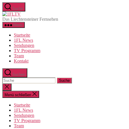
Direkt
Suche
zum
1FLTV
Inhalt
Das Liechtensteiner Fernsehen
wechseln
Menü
Startseite
1FL News
Sendungen
TV Programm
Team
Kontakt
Suchen
Suche
nach:
Suche
schließen
Menü schließen
Startseite
1FL News
Sendungen
TV Programm
Team