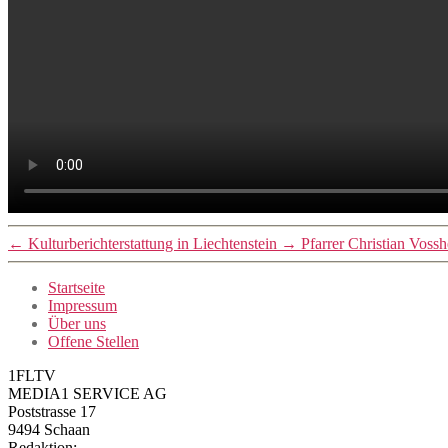
←
Kulturberichterstattung in Liechtenstein
→
Pfarrer Christian Vossh
Startseite
Impressum
Über uns
Offene Stellen
1FLTV
MEDIA1 SERVICE AG
Poststrasse 17
9494 Schaan
Redaktion: