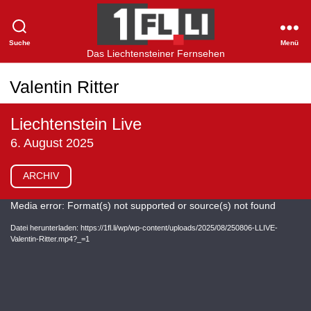
Suche
Menü
1FLTV
Das Liechtensteiner Fernsehen
Valentin Ritter
Liechtenstein Live
6. August 2025
ARCHIV
V
Media error: Format(s) not supported or source(s) not found
i
Datei herunterladen: https://1fl.li/wp/wp-content/uploads/2025/08/250806-LLIVE-
Valentin-Ritter.mp4?_=1
d
e
o
-