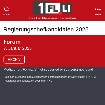
Suche
Menü
1FLTV
Das Liechtensteiner Fernsehen
Regierungschefkandidaten 2025
Forum
7. Januar 2025
ARCHIV
V
Media error: Format(s) not supported or source(s) not found
i
Datei herunterladen: https://1fl.li/wp/wp-content/uploads/2025/01/250107-FORUM-
Regierungschefkandidaten-2025.mp4?_=1
d
e
o
-