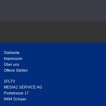
P
l
a
y
e
r
Startseite
Impressum
Über uns
Offene Stellen
1FLTV
MEDIA1 SERVICE AG
Poststrasse 17
9494 Schaan