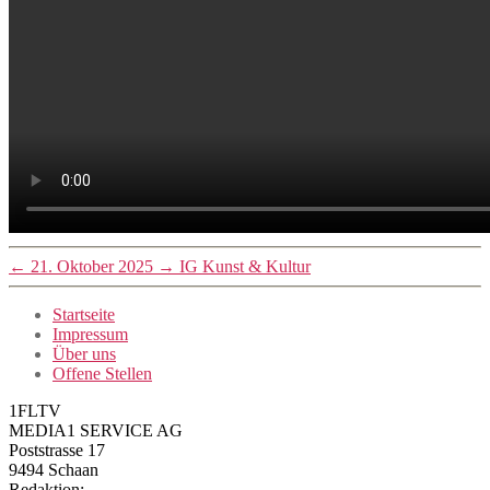
←
21. Oktober 2025
→
IG Kunst & Kultur
Startseite
Impressum
Über uns
Offene Stellen
1FLTV
MEDIA1 SERVICE AG
Poststrasse 17
9494 Schaan
Redaktion: