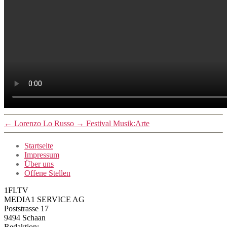
←
Lorenzo Lo Russo
→
Festival Musik:Arte
Startseite
Impressum
Über uns
Offene Stellen
1FLTV
MEDIA1 SERVICE AG
Poststrasse 17
9494 Schaan
Redaktion: