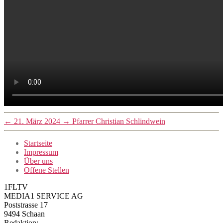
←
21. März 2024
→
Pfarrer Christian Schlindwein
Startseite
Impressum
Über uns
Offene Stellen
1FLTV
MEDIA1 SERVICE AG
Poststrasse 17
9494 Schaan
Redaktion: