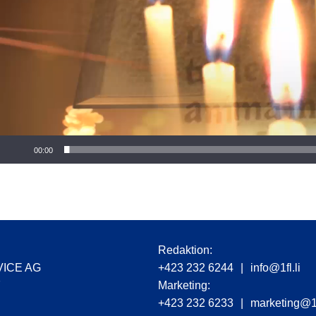
r
00:00
Redaktion:
VICE AG
+423 232 6244
|
info@1fl.li
7
Marketing:
+423 232 6233
|
marketing@1f