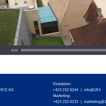
r
00:00
Redaktion:
VICE AG
+423 232 6244
|
info@1fl.li
7
Marketing:
+423 232 6233
|
marketing@1f