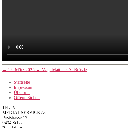
←
12. März 2025
→
Mag. Matthias A. Brüstle
Startseite
Impressum
Über uns
Offene Stellen
1FLTV
MEDIA1 SERVICE AG
Poststrasse 17
9494 Schaan
Redaktion: