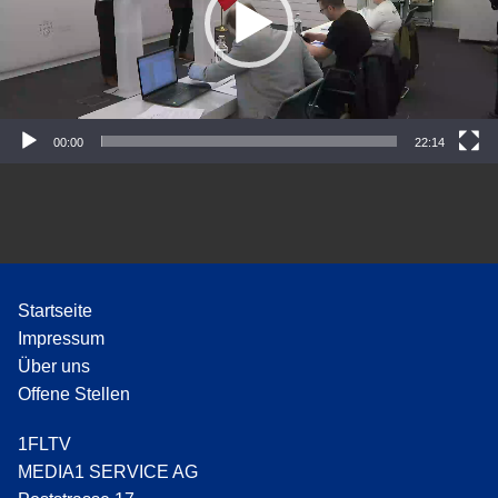
o
-
P
l
a
y
00:00
22:14
e
r
Startseite
Impressum
Über uns
Offene Stellen
1FLTV
MEDIA1 SERVICE AG