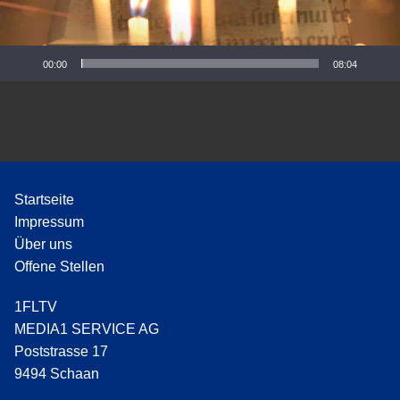
P
l
a
y
00:00
08:04
e
r
Startseite
Impressum
Über uns
Offene Stellen
1FLTV
MEDIA1 SERVICE AG
Poststrasse 17
9494 Schaan