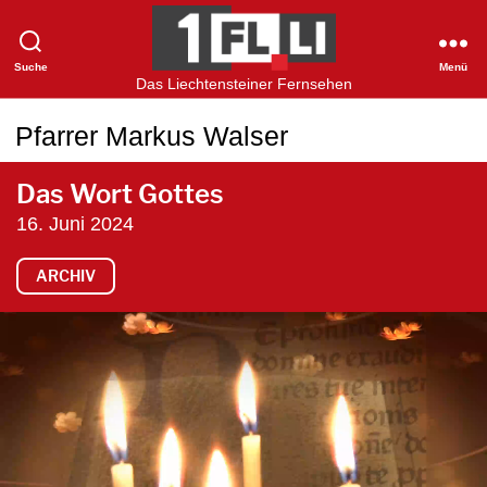
Suche
Menü
1FLTV
Das Liechtensteiner Fernsehen
Pfarrer Markus Walser
Das Wort Gottes
16. Juni 2024
ARCHIV
V
i
d
e
o
-