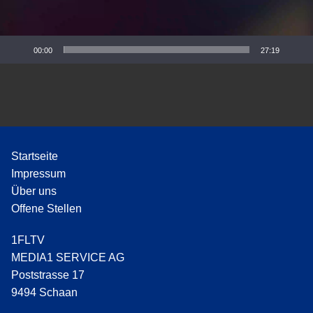
P
l
a
y
00:00
27:19
e
r
Startseite
Impressum
Über uns
Offene Stellen
1FLTV
MEDIA1 SERVICE AG
Poststrasse 17
9494 Schaan