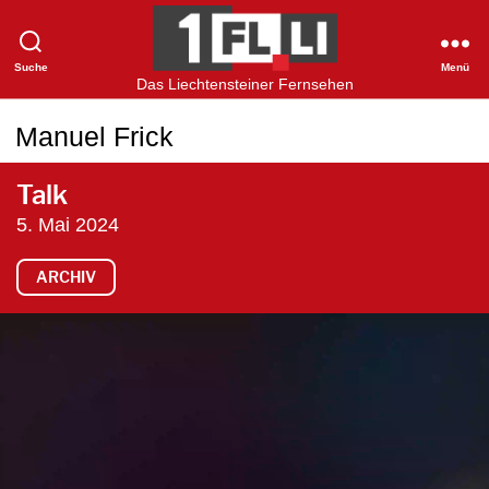
Suche
Menü
1FLTV
Das Liechtensteiner Fernsehen
Manuel Frick
Talk
5. Mai 2024
ARCHIV
V
i
d
e
o
-