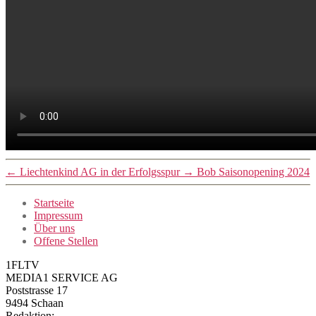
←
Liechtenkind AG in der Erfolgsspur
→
Bob Saisonopening 2024
Startseite
Impressum
Über uns
Offene Stellen
1FLTV
MEDIA1 SERVICE AG
Poststrasse 17
9494 Schaan
Redaktion: