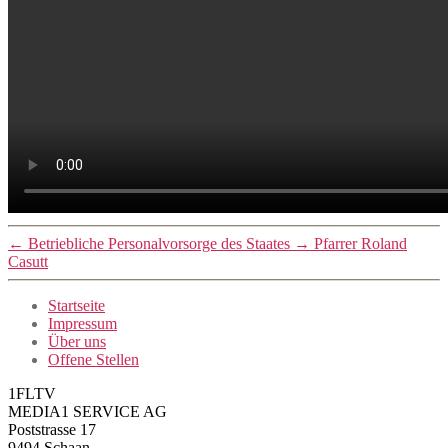
←
Betriebliche Personalvorsorge des Staates
→
Pfarrer Roland
Casutt
Startseite
Impressum
Über uns
Offene Stellen
1FLTV
MEDIA1 SERVICE AG
Poststrasse 17
9494 Schaan