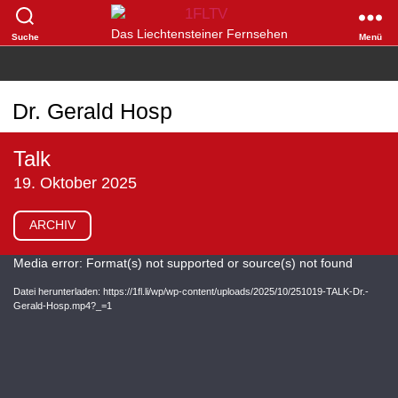
1FLTV
Das Liechtensteiner Fernsehen
Suche
Menü
Dr. Gerald Hosp
Talk
19. Oktober 2025
ARCHIV
V
Media error: Format(s) not supported or source(s) not found
i
Datei herunterladen: https://1fl.li/wp/wp-content/uploads/2025/10/251019-TALK-Dr.-
Gerald-Hosp.mp4?_=1
d
e
o
-