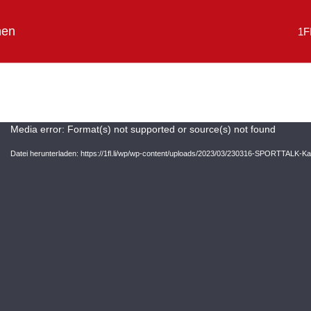
hen
1F
V
Media error: Format(s) not supported or source(s) not found
i
Datei herunterladen: https://1fl.li/wp/wp-content/uploads/2023/03/230316-SPORTTALK-
d
e
o
-
P
l
a
y
e