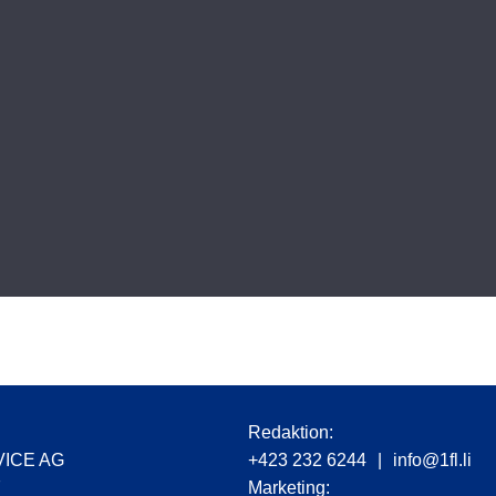
r
Redaktion:
VICE AG
+423 232 6244
|
info@1fl.li
7
Marketing: