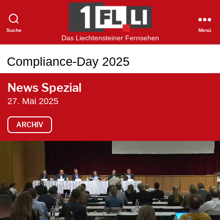
Suche
Menü
1FLTV
Das Liechtensteiner Fernsehen
Compliance-Day 2025
News Spezial
27. Mai 2025
ARCHIV
V
i
d
e
o
-