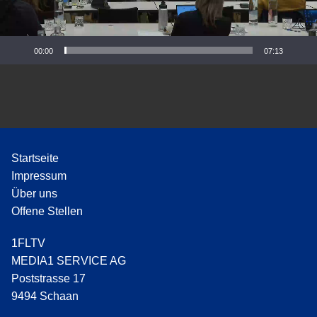
P
l
a
y
00:00
07:13
e
r
Startseite
Impressum
Über uns
Offene Stellen
1FLTV
MEDIA1 SERVICE AG
Poststrasse 17
9494 Schaan