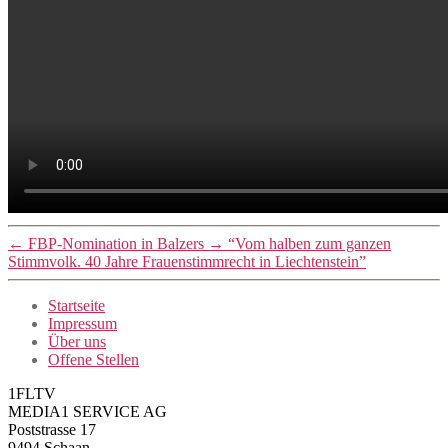
←
FBP-Nomination in Balzers
→
“Vom halben zum ganzen
Stimmvolk. 40 Jahre Frauenstimmrecht in Liechtenstein”
Startseite
Impressum
Über uns
Offene Stellen
1FLTV
MEDIA1 SERVICE AG
Poststrasse 17
9494 Schaan