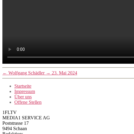
←
Wolfgang Schädler
→
23. Mai 2024
Startseite
Impressum
Über uns
Offene Stellen
1FLTV
MEDIA1 SERVICE AG
Poststrasse 17
9494 Schaan
Redaktion: