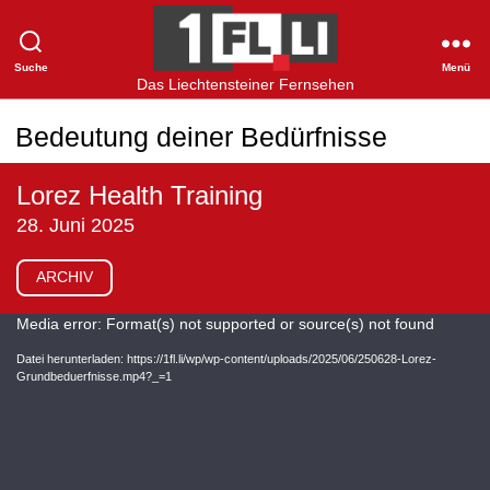
Suche
Menü
1FLTV
Das Liechtensteiner Fernsehen
Bedeutung deiner Bedürfnisse
Lorez Health Training
28. Juni 2025
ARCHIV
V
Media error: Format(s) not supported or source(s) not found
i
Datei herunterladen: https://1fl.li/wp/wp-content/uploads/2025/06/250628-Lorez-
Grundbeduerfnisse.mp4?_=1
d
e
o
-