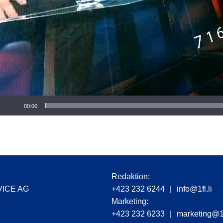
r
00:00
Redaktion:
VICE AG
+423 232 6244
|
info@1fl.li
7
Marketing:
+423 232 6233
|
marketing@1f