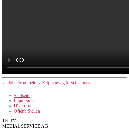
←
Julia Frommelt
→
Krippenweg in Schaanwald
Startseite
Impressum
Über uns
Offene Stellen
1FLTV
MEDIA1 SERVICE AG