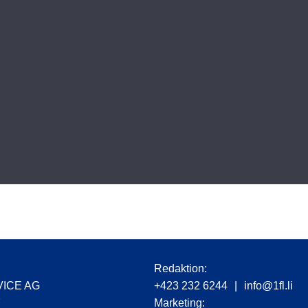
r
Redaktion:
VICE AG
+423 232 6244
|
info@1fl.li
7
Marketing: