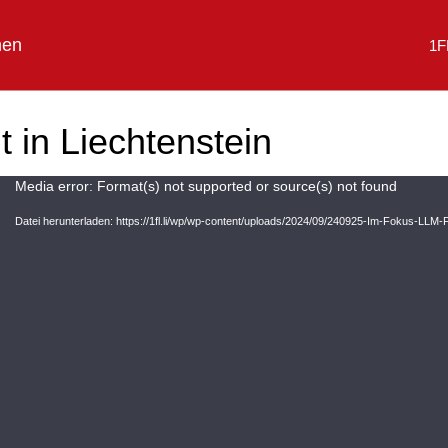
hen
1F
 in Liechtenstein
V
Media error: Format(s) not supported or source(s) not found
i
Datei herunterladen: https://1fl.li/wp/wp-content/uploads/2024/09/240925-Im-Fokus-LL
d
e
o
-
P
l
a
y
e