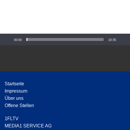
o
-
P
l
a
y
00:00
10:35
e
r
Startseite
Impressum
Über uns
Offene Stellen
1FLTV
MEDIA1 SERVICE AG