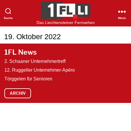
Suche
Menü
1FLTV
Das Liechtensteiner Fernsehen
19. Oktober 2022
1FL News
2. Schaaner Unternehmertreff
12. Ruggeller Unternehmer-Apéro
Törggelen für Senioren
ARCHIV
V
i
d
e