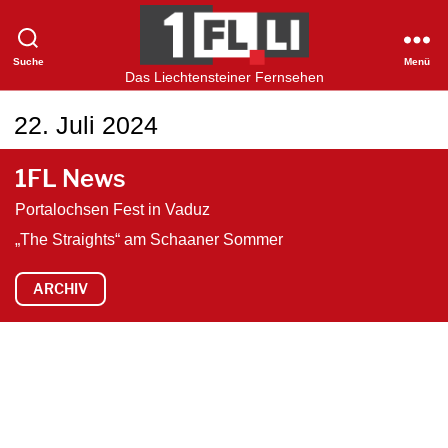
Suche
Menü
1FLTV
Das Liechtensteiner Fernsehen
22. Juli 2024
1FL News
Portalochsen Fest in Vaduz
„The Straights“ am Schaaner Sommer
ARCHIV
V
i
d
e
o