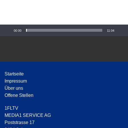
-
P
l
a
y
00:00
11:04
e
r
Startseite
Impressum
Über uns
Offene Stellen
1FLTV
MEDIA1 SERVICE AG
Poststrasse 17