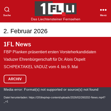
Suche
Menü
1FLTV
Das Liechtensteiner Fernsehen
2. Februar 2026
1FL News
FBP Planken präsentiert ersten Vorsteherkandidaten
Vaduzer Ehrenbürgerschaft für Dr. Alois Ospelt
SCHPEKTAKEL VADUZ vom 4. bis 9. Mai
ARCHIV
V
Media error: Format(s) not supported or source(s) not found
i
Datei herunterladen: https://1fl.li/wp/wp-content/uploads/2026/02/260202-News.mp4?
_=1
d
e