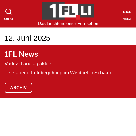
Suche
Menü
1FLTV
Das Liechtensteiner Fernsehen
12. Juni 2025
1FL News
Vaduz: Landtag aktuell
Feierabend-Feldbegehung im Weidriet in Schaan
ARCHIV
V
i
d
e
o