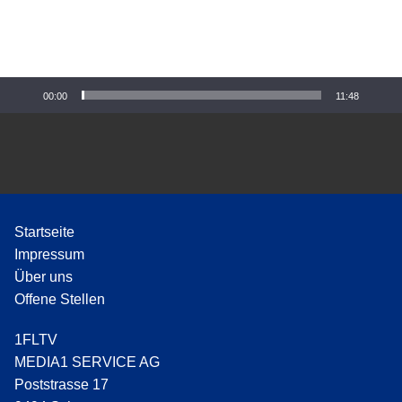
-
P
l
a
y
00:00
11:48
e
r
Startseite
Impressum
Über uns
Offene Stellen
1FLTV
MEDIA1 SERVICE AG
Poststrasse 17