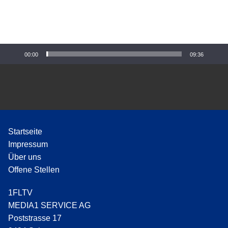
-
P
l
a
y
00:00
09:36
e
r
Startseite
Impressum
Über uns
Offene Stellen
1FLTV
MEDIA1 SERVICE AG
Poststrasse 17