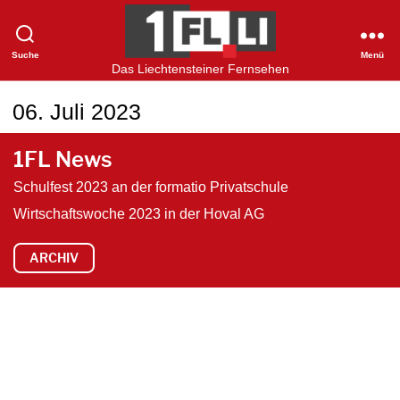
Suche
Menü
1FLTV
Das Liechtensteiner Fernsehen
06. Juli 2023
1FL News
Schulfest 2023 an der formatio Privatschule
Wirtschaftswoche 2023 in der Hoval AG
ARCHIV
V
i
d
e
o