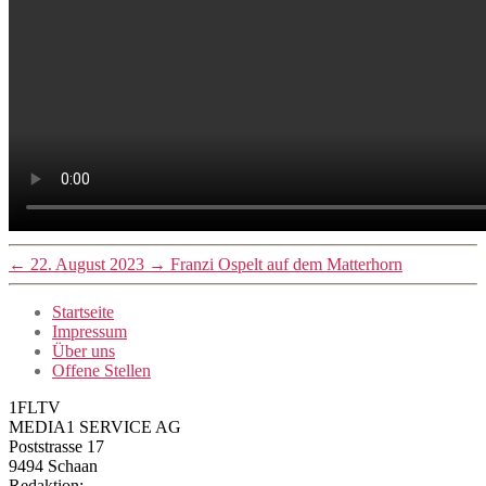
←
22. August 2023
→
Franzi Ospelt auf dem Matterhorn
Startseite
Impressum
Über uns
Offene Stellen
1FLTV
MEDIA1 SERVICE AG
Poststrasse 17
9494 Schaan
Redaktion: