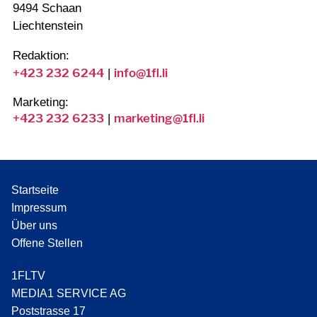
9494 Schaan
Liechtenstein
Redaktion:
+423 232 6244
info@1fl.li
|
Marketing:
+423 232 6233
marketing@1fl.li
|
Startseite
Impressum
Über uns
Offene Stellen
1FLTV
MEDIA1 SERVICE AG
Poststrasse 17