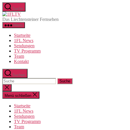
Direkt
Suche
zum
1FLTV
Inhalt
Das Liechtensteiner Fernsehen
wechseln
Menü
Startseite
1FL News
Sendungen
TV Programm
Team
Kontakt
Suchen
Suche
nach:
Suche
schließen
Menü schließen
Startseite
1FL News
Sendungen
TV Programm
Team