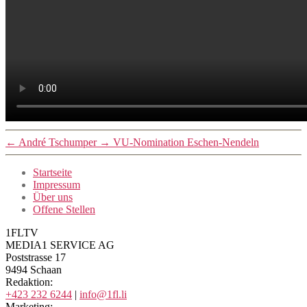
←
André Tschumper
→
VU-Nomination Eschen-Nendeln
Startseite
Impressum
Über uns
Offene Stellen
1FLTV
MEDIA1 SERVICE AG
Poststrasse 17
9494 Schaan
Redaktion:
+423 232 6244
|
info@1fl.li
Marketing: