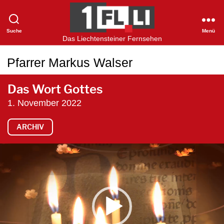
Suche
Menü
1FLTV
Das Liechtensteiner Fernsehen
Pfarrer Markus Walser
Das Wort Gottes
1. November 2022
ARCHIV
V
i
d
e
o
-