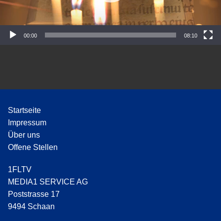
P
l
a
y
00:00
08:10
e
r
Startseite
Impressum
Über uns
Offene Stellen
1FLTV
MEDIA1 SERVICE AG
Poststrasse 17
9494 Schaan