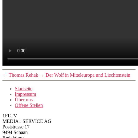
←
Thomas Rehak
→
Der Wolf in Mitteleuropa und Liechtenstein
Startseite
Impressum
Über uns
Offene Stellen
1FLTV
MEDIA1 SERVICE AG
Poststrasse 17
9494 Schaan
Redaktion: