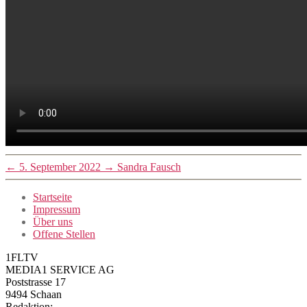
←
5. September 2022
→
Sandra Fausch
Startseite
Impressum
Über uns
Offene Stellen
1FLTV
MEDIA1 SERVICE AG
Poststrasse 17
9494 Schaan
Redaktion: