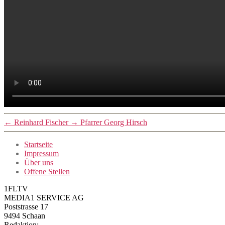
←
Reinhard Fischer
→
Pfarrer Georg Hirsch
Startseite
Impressum
Über uns
Offene Stellen
1FLTV
MEDIA1 SERVICE AG
Poststrasse 17
9494 Schaan
Redaktion: