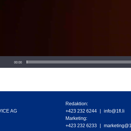
r
00:00
Redaktion:
VICE AG
+423 232 6244
|
info@1fl.li
7
Marketing:
+423 232 6233
|
marketing@1f