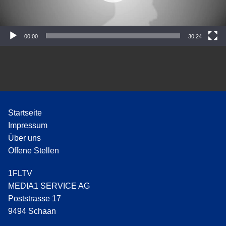
P
l
a
y
00:00
30:24
e
r
Startseite
Impressum
Über uns
Offene Stellen
1FLTV
MEDIA1 SERVICE AG
Poststrasse 17
9494 Schaan