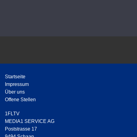
-
P
l
a
y
e
r
Startseite
Impressum
Über uns
Offene Stellen
1FLTV
MEDIA1 SERVICE AG
Poststrasse 17
9494 Schaan