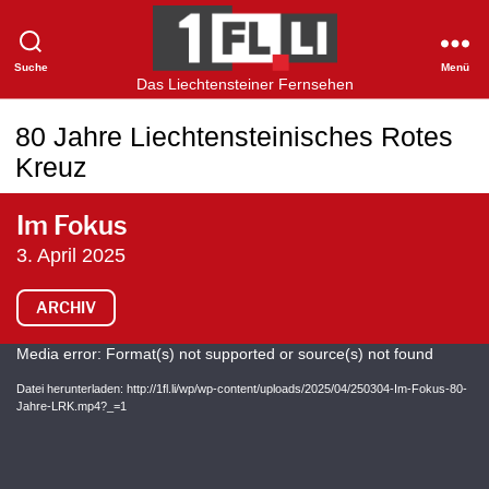
Suche
Menü
1FLTV
Das Liechtensteiner Fernsehen
80 Jahre Liechtensteinisches Rotes
Kreuz
Im Fokus
3. April 2025
ARCHIV
V
Media error: Format(s) not supported or source(s) not found
i
Datei herunterladen: http://1fl.li/wp/wp-content/uploads/2025/04/250304-Im-Fokus-80-
Jahre-LRK.mp4?_=1
d
e
o