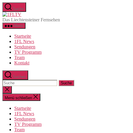
Direkt
Suche
zum
1FLTV
Inhalt
Das Liechtensteiner Fernsehen
wechseln
Menü
Startseite
1FL News
Sendungen
TV Programm
Team
Kontakt
Suchen
Suche
nach:
Suche
schließen
Menü schließen
Startseite
1FL News
Sendungen
TV Programm
Team