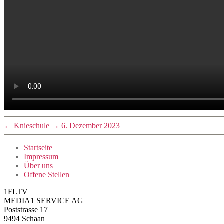
←
Knieschule
→
6. Dezember 2023
Startseite
Impressum
Über uns
Offene Stellen
1FLTV
MEDIA1 SERVICE AG
Poststrasse 17
9494 Schaan