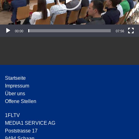
-
P
l
a
y
00:00
07:56
e
r
Startseite
Impressum
Über uns
Offene Stellen
1FLTV
MEDIA1 SERVICE AG
Poststrasse 17
9494 Schaan